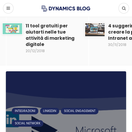
11 tool gratuiti per
4 suggeri
aiutarti nelle tue
creare la
attività di marketing
Intranet 
digitale
30/11/2018
20/12/2018
INTEGRAZIONI
LINKEDIN
SOCIAL ENGAGEMENT
SOCIAL NETWORK