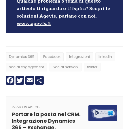
Qualche problema o tema di questo
articolo ti riguarda o ti ispira? Scopri le
soluzioni Agevis,
parlane
con noi.
www.agevis.it
Dynamics 365
Facebook
Integrazioni
linkedin
social engagement
Social Network
twitter
Facebook
Twitter
Email
Condividi
PREVIOUS ARTICLE
Portare la posta nel CRM.
Integrazione Dynamics
365 – Exchange.