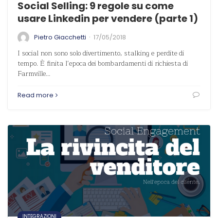
Social Selling: 9 regole su come
usare Linkedin per vendere (parte 1)
·
Pietro Giacchetti
17/05/2018
I social non sono solo divertimento, stalking e perdite di
tempo. È finita l’epoca dei bombardamenti di richiesta di
Farmville…
Read more
INTEGRAZIONI