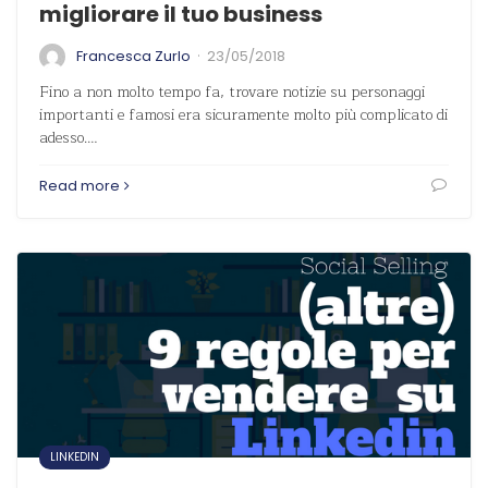
migliorare il tuo business
·
Francesca Zurlo
23/05/2018
Fino a non molto tempo fa, trovare notizie su personaggi
importanti e famosi era sicuramente molto più complicato di
adesso.…
Read more
LINKEDIN