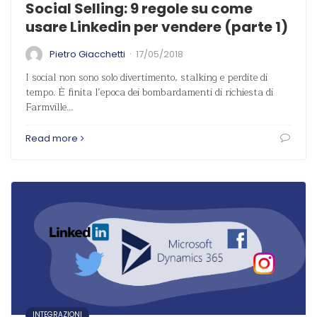
Social Selling: 9 regole su come
usare Linkedin per vendere (parte 1)
·
Pietro Giacchetti
17/05/2018
I social non sono solo divertimento, stalking e perdite di
tempo. È finita l’epoca dei bombardamenti di richiesta di
Farmville…
Read more
INTEGRAZIONI