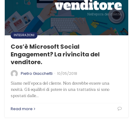
INTEGRAZIONI
Cos’è Microsoft Social
Engagement? La rivincita del
venditore.
·
Pietro Giacchetti
10/05/2018
Siamo nell’epoca del cliente. Non dovrebbe essere una
novità. Gli equilibri di potere in una trattativa si sono
spostati dalle…
Read more