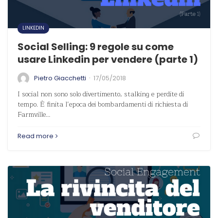
LINKEDIN
Social Selling: 9 regole su come
usare Linkedin per vendere (parte 1)
·
Pietro Giacchetti
17/05/2018
I social non sono solo divertimento, stalking e perdite di
tempo. È finita l’epoca dei bombardamenti di richiesta di
Farmville…
Read more