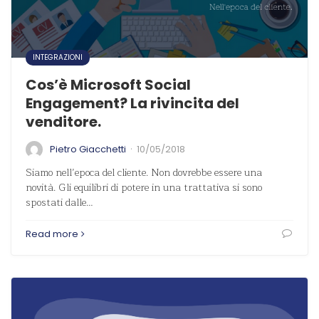
INTEGRAZIONI
Cos’è Microsoft Social
Engagement? La rivincita del
venditore.
·
Pietro Giacchetti
10/05/2018
Siamo nell’epoca del cliente. Non dovrebbe essere una
novità. Gli equilibri di potere in una trattativa si sono
spostati dalle…
Read more