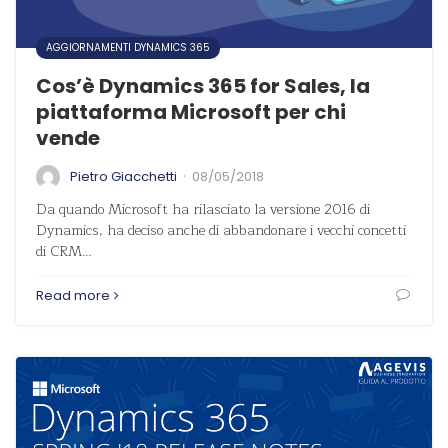
AGGIORNAMENTI DYNAMICS 365
Cos’è Dynamics 365 for Sales, la
piattaforma Microsoft per chi
vende
·
Pietro Giacchetti
08/05/2018
Da quando Microsoft ha rilasciato la versione 2016 di
Dynamics, ha deciso anche di abbandonare i vecchi concetti
di CRM…
Read more