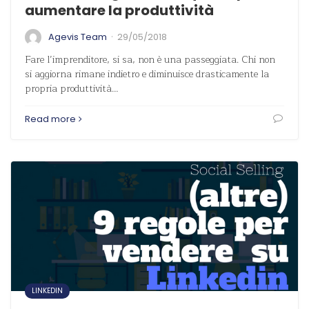
aumentare la produttività
·
Agevis Team
29/05/2018
Fare l’imprenditore, si sa, non è una passeggiata. Chi non
si aggiorna rimane indietro e diminuisce drasticamente la
propria produttività…
Read more
LINKEDIN