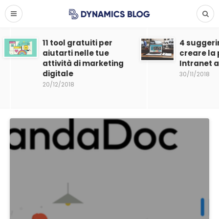
11 tool gratuiti per
4 suggeri
aiutarti nelle tue
creare la
attività di marketing
Intranet 
digitale
30/11/2018
20/12/2018