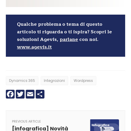
Qualche problema o tema di questo
articolo ti riguarda o ti ispira? Scopri le
soluzioni Agevis,
parlane
con noi.
www.agevis.it
Dynamics 365
Integrazioni
Wordpress
Facebook
Twitter
Email
Condividi
PREVIOUS ARTICLE
[infografica] Novità