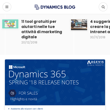
11 tool gratuiti per
4 suggeri
aiutarti nelle tue
creare la
attività di marketing
Intranet 
digitale
30/11/2018
20/12/2018