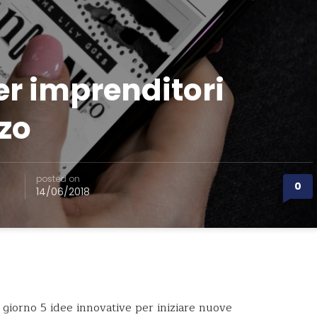
er imprenditori
zo
posted on
0
14/06/2018
i giorno 5 idee innovative per iniziare nuove