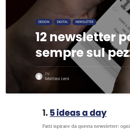
DESIGN
DIGITAL
NEWSLETTER
12 newsletter p
sempre sul pez
by
Matteo Leni
1.
5 ideas a day
Fatti ispirare da questa newsletter: ogn